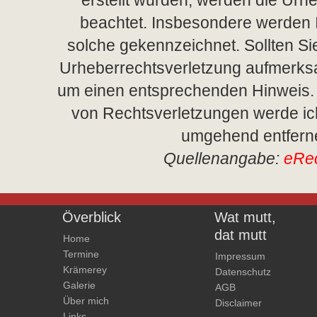
erstellt wurden, werden die Urhe
beachtet. Insbesondere werden In
solche gekennzeichnet. Sollten Si
Urheberrechtsverletzung aufmerksa
um einen entsprechenden Hinweis.
von Rechtsverletzungen werde ich
umgehend entfern
Quellenangabe:
eRe
Överblick
Wat mutt,
dat mutt
Home
Termine
Impressum
Krämerey
Datenschutz
Galerie
AGB
Über mich
Disclaimer
Links